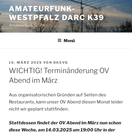
Zum
AMATEURFUNK-
Inhalt
WESTPFALZ DARC K39
springen
Amateurfunk heute
Menü
VERÖFFENTLICHT
10. MÄRZ 2025
VON
DK5VQ
AM
WICHTIG! Terminänderung OV
Abend im März
Aus organisatorischen Gründen auf Seiten des
Restaurants, kann unser OV Abend diesen Monat leider
nicht wir geplant stattfinden.
Stattdessen findet der OV Abend im März nun schon
diese Woche, am 14.03.2025 um 19:00 Uhr in der