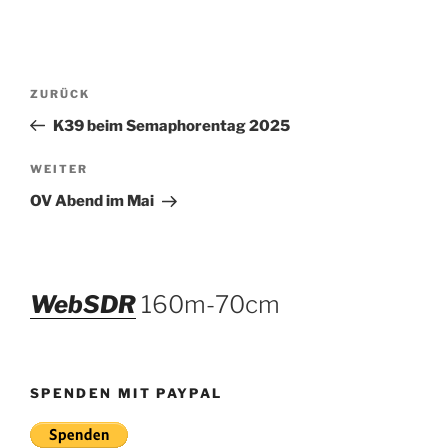
Beitragsnavigation
Vorheriger
ZURÜCK
Beitrag
K39 beim Semaphorentag 2025
Nächster
WEITER
Beitrag
OV Abend im Mai
WebSDR
160m-70cm
SPENDEN MIT PAYPAL