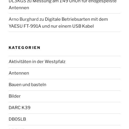
DL3KGS
zu
Messung am 1:49 UnUn für endgespeiste
Antennen
Arno Burghard
zu
Digitale Betriebsarten mit dem
YAESU FT-991A und nur einem USB Kabel
KATEGORIEN
Aktivitäten in der Westpfalz
Antennen
Bauen und basteln
Bilder
DARC K39
DB0SLB