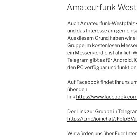
AM
Amateurfunk-Westp
Auch Amateurfunk-Westpfalz ve
und das Interesse am gemeins
Aus diesem Grund haben wir ei
Gruppe im kostenlosen Messeng
ein Messengerdienst ähnlich Wh
Telegram gibt es für Android, i
den PC verfügbar und funktio
Auf Facebook findet Ihr uns u
über den
link
https://www.facebook.c
Der Link zur Gruppe in Telegra
https://t.me/joinchat/JFcf
Wir würden uns über Euer Intere