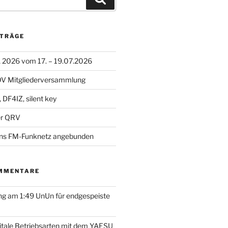
ITRÄGE
A 2026 vom 17. – 19.07.2026
 OV Mitgliederversammlung
 DF4IZ, silent key
r QRV
ns FM-Funknetz angebunden
MMENTARE
g am 1:49 UnUn für endgespeiste
itale Betriebsarten mit dem YAESU