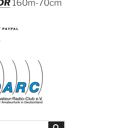
DR
160m-70cm
T PAYPAL
Suchen