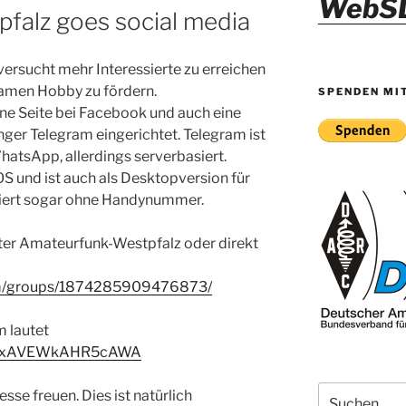
WebS
falz goes social media
rsucht mehr Interessierte zu erreichen
amen Hobby zu fördern.
SPENDEN MI
ne Seite bei Facebook und auch eine
er Telegram eingerichtet. Telegram ist
atsApp, allerdings serverbasiert.
OS und ist auch als Desktopversion für
niert sogar ohne Handynummer.
nter Amateurfunk-Westpfalz oder direkt
om/groups/1874285909476873/
m lautet
pBVuxAVEWkAHR5cAWA
Suche
sse freuen. Dies ist natürlich