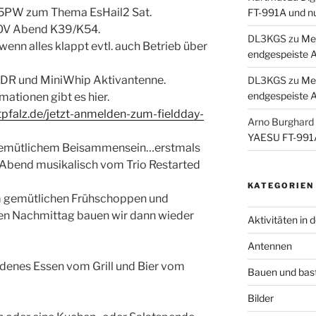
DJ5PW zum Thema EsHail2 Sat.
FT-991A und n
 OV Abend K39/K54.
DL3KGS
zu
Me
enn alles klappt evtl. auch Betrieb über
endgespeiste 
 SDR und MiniWhip Aktivantenne.
DL3KGS
zu
Me
endgespeiste 
rmationen gibt es hier.
pfalz.de/jetzt-anmelden-zum-fieldday-
Arno Burghard
YAESU FT-991A
gemütlichem Beisammensein…erstmals
 Abend musikalisch vom Trio Restarted
KATEGORIEN
m gemütlichen Frühschoppen und
n Nachmittag bauen wir dann wieder
Aktivitäten in 
Antennen
edenes Essen vom Grill und Bier vom
Bauen und bas
Bilder