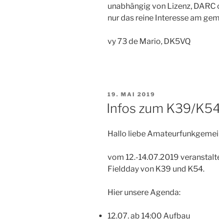
unabhängig von Lizenz, DARC o
nur das reine Interesse am 
vy 73 de Mario, DK5VQ
VERÖFFENTLICHT
19. MAI 2019
AM
Infos zum K39/K54
Hallo liebe Amateurfunkgeme
vom 12.-14.07.2019 veranstal
Fieldday von K39 und K54.
Hier unsere Agenda:
12.07. ab 14:00 Aufbau