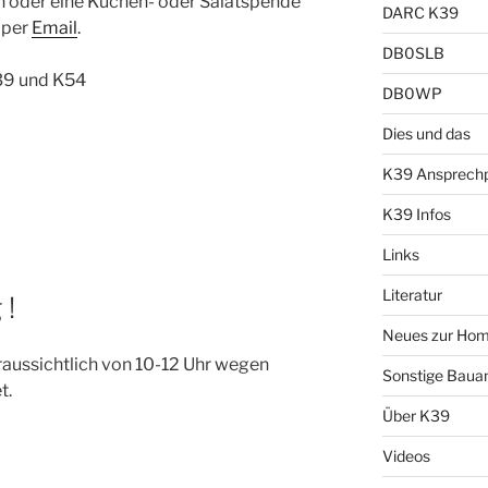
en oder eine Kuchen- oder Salatspende
DARC K39
 per
Email
.
DB0SLB
39 und K54
DB0WP
Dies und das
K39 Ansprechp
K39 Infos
Links
Literatur
 !
Neues zur Ho
aussichtlich von 10-12 Uhr wegen
Sonstige Bauan
t.
Über K39
Videos