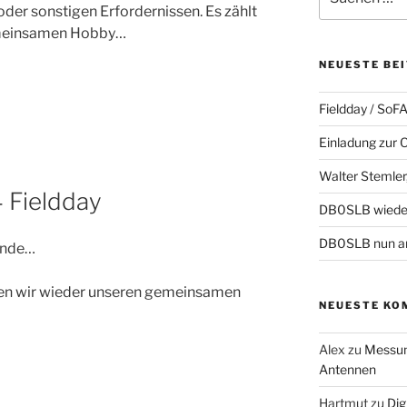
nach:
der sonstigen Erfordernissen. Es zählt
gemeinsamen Hobby…
NEUESTE BE
Fieldday / SoF
Einladung zur
Walter Stemler,
 Fieldday
DB0SLB wiede
DB0SLB nun a
inde…
ten wir wieder unseren gemeinsamen
NEUESTE KO
Alex
zu
Messun
Antennen
Hartmut
zu
Dig