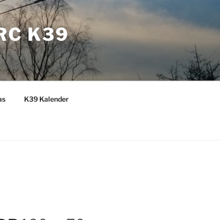
RC K39
as
K39 Kalender