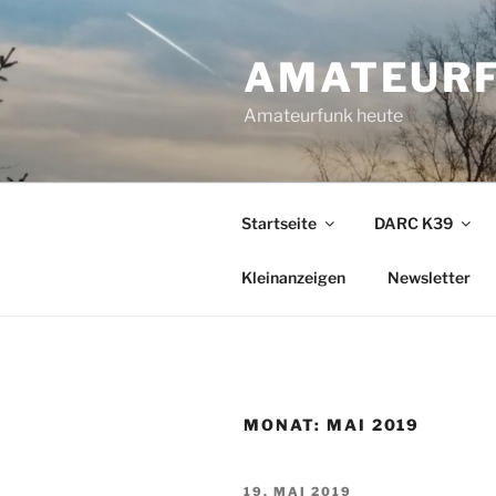
Zum
Inhalt
AMATEURF
springen
Amateurfunk heute
Startseite
DARC K39
Kleinanzeigen
Newsletter
MONAT:
MAI 2019
VERÖFFENTLICHT
19. MAI 2019