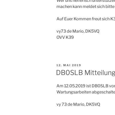
Wer uns helferisch unterstütz
machen kann meldet sich bitte
Auf Euer Kommen freut sich K
vy73 de Mario, DK5VQ
OVV K39
VERÖFFENTLICHT
12. MAI 2019
AM
DB0SLB Mitteilung
Am 12.05.2019 ist DB0SLB vor
Wartungsarbeiten abgeschalte
vy 73 de Mario, DK5VQ