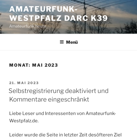
Zum
AMATEURFUNK-
Inhalt
WESTPFALZ DARC K39
springen
Amateurfunk heute
Menü
MONAT:
MAI 2023
VERÖFFENTLICHT
21. MAI 2023
AM
Selbstregistrierung deaktiviert und
Kommentare eingeschränkt
Liebe Leser und Interessenten von Amateurfunk-
Westpfalz.de.
Leider wurde die Seite in letzter Zeit desöfteren Ziel