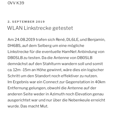
OVV K39
VERÖFFENTLICHT
2. SEPTEMBER 2019
AM
WLAN Linkstrecke getestet
Am 24.08.2019 trafen sich René, DL6LE, und Benjamin,
DH6BS, auf dem Selberg um eine mögliche
Linkstrecke für die eventuelle HamNet Anbindung von
DB0SLB zu testen. Da die Antenne von DB0SLB
demnächst auf den Stahlturm wandern soll und somit
ca. 12m -15m an Höhe gewinnt, wäre dies ein logischer
Schritt um den Standort noch effektiver zu nutzen.
Im Ergebnis war ein Connect zur Gegenstation in 40km
Entfernung gelungen, obwohl die Antenne auf der
anderen Seite weder in Azimuth noch Elevation genau
ausgerichtet war und nur über die Nebenkeule erreicht
wurde. Das macht Mut.