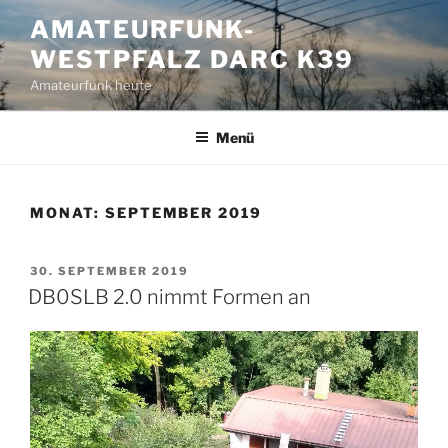
Zum
AMATEURFUNK-
Inhalt
WESTPFALZ DARC K39
springen
Amateurfunk heute
Menü
MONAT:
SEPTEMBER 2019
VERÖFFENTLICHT
30. SEPTEMBER 2019
AM
DB0SLB 2.0 nimmt Formen an