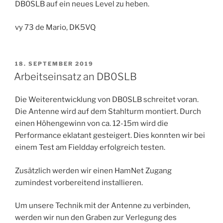
DB0SLB auf ein neues Level zu heben.
vy 73 de Mario, DK5VQ
VERÖFFENTLICHT
18. SEPTEMBER 2019
AM
Arbeitseinsatz an DB0SLB
Die Weiterentwicklung von DB0SLB schreitet voran.
Die Antenne wird auf dem Stahlturm montiert. Durch
einen Höhengewinn von ca. 12-15m wird die
Performance eklatant gesteigert. Dies konnten wir bei
einem Test am Fieldday erfolgreich testen.
Zusätzlich werden wir einen HamNet Zugang
zumindest vorbereitend installieren.
Um unsere Technik mit der Antenne zu verbinden,
werden wir nun den Graben zur Verlegung des