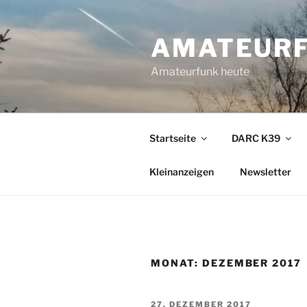
Zum
Inhalt
AMATEURF
springen
Amateurfunk heute
Startseite
DARC K39
Kleinanzeigen
Newsletter
MONAT:
DEZEMBER 2017
VERÖFFENTLICHT
27. DEZEMBER 2017