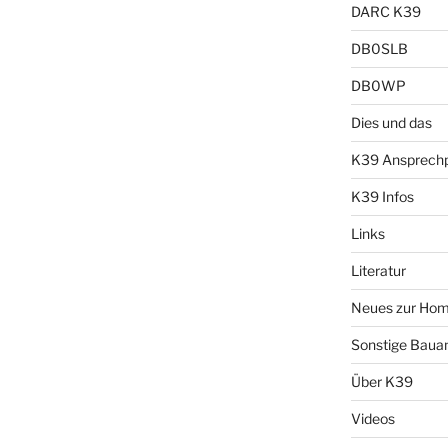
DARC K39
DB0SLB
DB0WP
Dies und das
K39 Ansprechp
K39 Infos
Links
Literatur
Neues zur Ho
Sonstige Bauan
Über K39
Videos