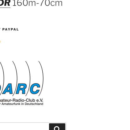
DR
160m-70cm
T PAYPAL
Suchen