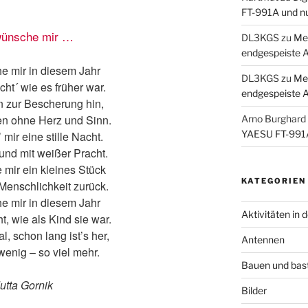
FT-991A und n
wünsche mir …
DL3KGS
zu
Me
endgespeiste 
e mir in diesem Jahr
DL3KGS
zu
Me
ht´ wie es früher war.
endgespeiste 
n zur Bescherung hin,
n ohne Herz und Sinn.
Arno Burghard
YAESU FT-991A
 mir eine stille Nacht.
 und mit weißer Pracht.
 mir ein kleines Stück
KATEGORIEN
Menschlichkeit zurück.
e mir in diesem Jahr
Aktivitäten in 
, wie als Kind sie war.
, schon lang ist’s her,
Antennen
wenig – so viel mehr.
Bauen und bas
utta Gornik
Bilder