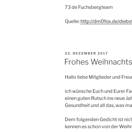
73 de Fuchsbergteam
Quelle:
http://dm0fox.de/diebs
VERÖFFENTLICHT
23. DEZEMBER 2017
AM
Frohes Weihnachts
Hallo liebe Mitglieder und Fr
ich wünsche Euch und Eurer Fa
einen guten Rutsch ins neue Ja
Gesundheit und all das, was m
Dem folgenden Gedicht ist nic
kennen es schon von der Weih