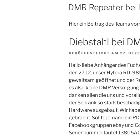
AM
DMR Repeater bei
Hier ein Beitrag des Teams vo
Diebstahl bei 
VERÖFFENTLICHT AM
27. DEZ
Hallo liebe Anhänger des Fuchs
den 27.12. unser Hytera RD-985
gewaltsam geöffnet und der Re
es also keine DMR Versorgung
danken allen die uns und voral
der Schrank so stark beschädi
Hardware ausgebaut. Wir haben 
gebracht. Sollte jemand ein R
Facebookgruppen ebay und Co f
Seriennummer lautet 13805A