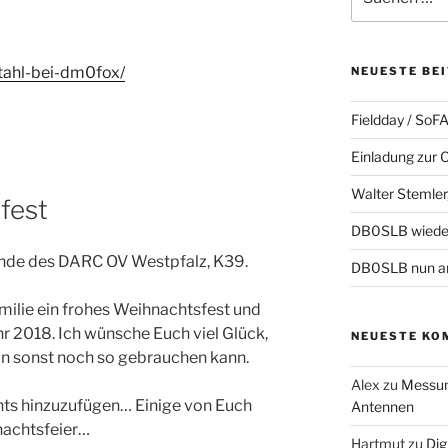
nach:
tahl-bei-dm0fox/
NEUESTE BE
Fieldday / SoF
Einladung zur
Walter Stemler,
fest
DB0SLB wiede
eunde des DARC OV Westpfalz, K39.
DB0SLB nun a
milie ein frohes Weihnachtsfest und
hr 2018. Ich wünsche Euch viel Glück,
NEUESTE KO
an sonst noch so gebrauchen kann.
Alex
zu
Messun
hts hinzuzufügen… Einige von Euch
Antennen
nachtsfeier…
Hartmut
zu
Dig