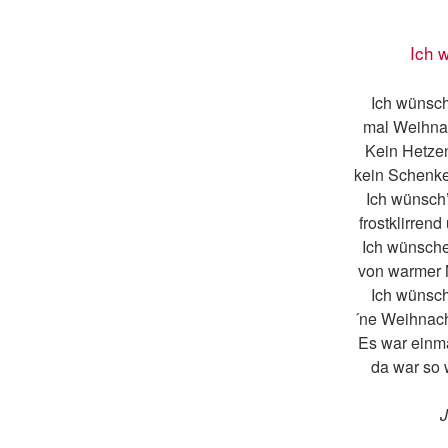
Ich 
Ich wünsch
mal Weihnac
Kein Hetze
kein Schenke
Ich wünsch’
frostklirrend
Ich wünsche
von warmer 
Ich wünsch
´ne Weihnacht
Es war einmal
da war so 
J