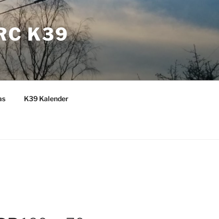
RC K39
as
K39 Kalender