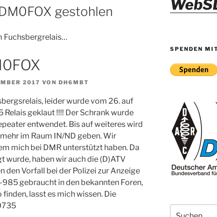
WebS
 DM0FOX gestohlen
m Fuchsbergrelais…
SPENDEN MI
DM0FOX
EMBER 2017
VON
DH6MBT
bergsrelais, leider wurde vom 26. auf
 Relais geklaut !!!! Der Schrank wurde
peater entwendet. Bis auf weiteres wird
 mehr im Raum IN/ND geben. Wir
lem mich bei DMR unterstützt haben. Da
gt wurde, haben wir auch die (D)ATV
den Vorfall bei der Polizei zur Anzeige
D-985 gebraucht in den bekannten Foren,
inden, lasst es mich wissen. Die
0735
Suche