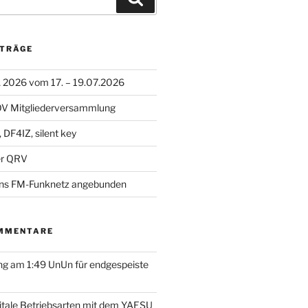
ITRÄGE
A 2026 vom 17. – 19.07.2026
 OV Mitgliederversammlung
 DF4IZ, silent key
r QRV
ns FM-Funknetz angebunden
MMENTARE
g am 1:49 UnUn für endgespeiste
itale Betriebsarten mit dem YAESU