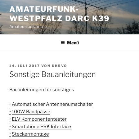
Zum
AMATEURFUNK-
Inhalt
WESTPFALZ DARC K39
springen
Amateurfunk heute
Menü
VERÖFFENTLICHT
14. JULI 2017
VON
DK5VQ
AM
Sonstige Bauanleitungen
Bauanleitungen für sonstiges
•
Automatischer Antennenumschalter
•
100W Bandpässe
•
ELV Komponententester
•
Smartphone PSK Interface
•
Steckermontage