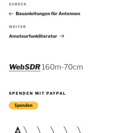
Beitragsnavigation
Vorheriger
ZURÜCK
Beitrag
Bauanleitungen für Antennen
Nächster
WEITER
Beitrag
Amateurfunkliteratur
WebSDR
160m-70cm
SPENDEN MIT PAYPAL