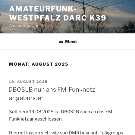
Zum
AMATEURFUNK-
Inhalt
WESTPFALZ DARC K39
springen
Amateurfunk heute
Menü
MONAT:
AUGUST 2025
VERÖFFENTLICHT
19. AUGUST 2025
AM
DB0SLB nun ans FM-Funknetz
angebunden
Seit dem 19.08.2025 ist DB0SLB auch an das FM-
Funknetz angeschlossen.
Hiermit lassen sich, wie von DMR bekannt, Talkgroups