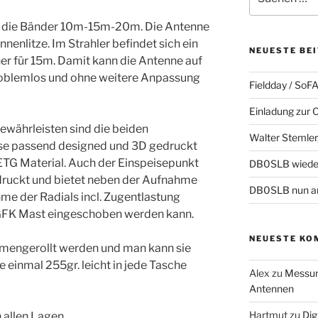
nach:
r die Bänder 10m-15m-20m. Die Antenne
enlitze. Im Strahler befindet sich ein
NEUESTE BE
er für 15m. Damit kann die Antenne auf
oblemlos und ohne weitere Anpassung
Fieldday / SoF
Einladung zur
ewährleisten sind die beiden
Walter Stemler,
ise passend designed und 3D gedruckt
TG Material. Auch der Einspeisepunkt
DB0SLB wiede
druckt und bietet neben der Aufnahme
DB0SLB nun a
me der Radials incl. Zugentlastung
 GFK Mast eingeschoben werden kann.
NEUESTE KO
mmengerollt werden und man kann sie
einmal 255gr. leicht in jede Tasche
Alex
zu
Messun
Antennen
Hartmut
zu
Dig
n allen Lagen…