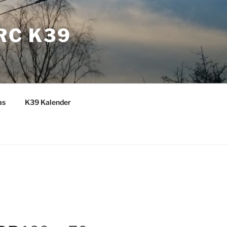
RC K39
as
K39 Kalender