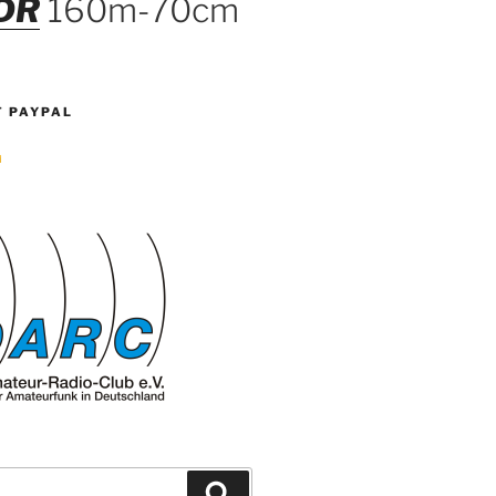
DR
160m-70cm
T PAYPAL
Suchen