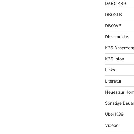
DARC K39
DB0SLB
DB0WP
Dies und das
K39 Ansprechp
K39 Infos
Links
Literatur
Neues zur Ho
Sonstige Bauan
Über K39
Videos