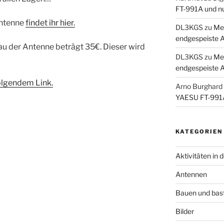
FT-991A und n
Antenne
findet ihr hier.
DL3KGS
zu
Me
endgespeiste 
au der Antenne beträgt 35€. Dieser wird
DL3KGS
zu
Me
endgespeiste 
olgendem Link.
Arno Burghard
YAESU FT-991A
KATEGORIEN
Aktivitäten in 
Antennen
Bauen und bas
Bilder