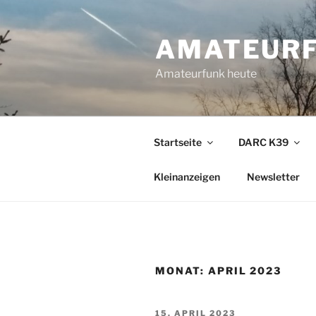
Zum
Inhalt
AMATEURF
springen
Amateurfunk heute
Startseite
DARC K39
Kleinanzeigen
Newsletter
MONAT:
APRIL 2023
VERÖFFENTLICHT
15. APRIL 2023