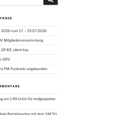
ITRÄGE
A 2026 vom 17. – 19.07.2026
 OV Mitgliederversammlung
 DF4IZ, silent key
r QRV
ns FM-Funknetz angebunden
MMENTARE
g am 1:49 UnUn für endgespeiste
itale Betriebsarten mit dem YAESU