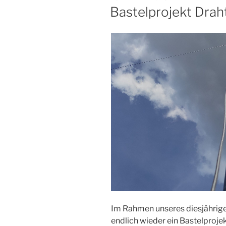
AM
Bastelprojekt Dra
Im Rahmen unseres diesjährige
endlich wieder ein Bastelproje