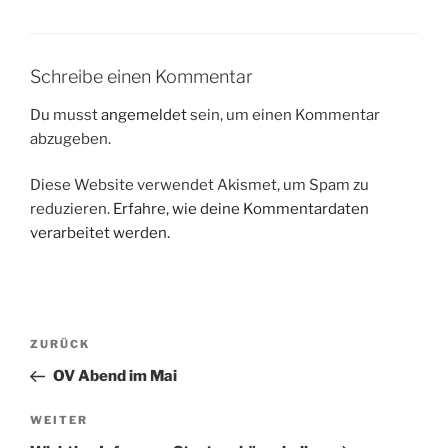
Schreibe einen Kommentar
Du musst
angemeldet
sein, um einen Kommentar
abzugeben.
Diese Website verwendet Akismet, um Spam zu
reduzieren.
Erfahre, wie deine Kommentardaten
verarbeitet werden.
Beitragsnavigation
Vorheriger
ZURÜCK
Beitrag
OV Abend im Mai
Nächster
WEITER
Beitrag