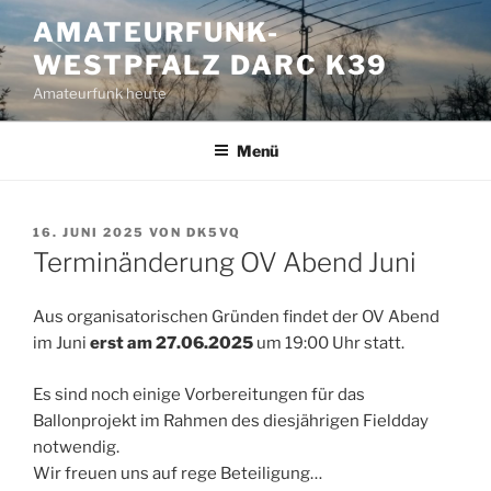
Zum
AMATEURFUNK-
Inhalt
WESTPFALZ DARC K39
springen
Amateurfunk heute
Menü
VERÖFFENTLICHT
16. JUNI 2025
VON
DK5VQ
AM
Terminänderung OV Abend Juni
Aus organisatorischen Gründen findet der OV Abend
im Juni
erst am 27.06.2025
um 19:00 Uhr statt.
Es sind noch einige Vorbereitungen für das
Ballonprojekt im Rahmen des diesjährigen Fieldday
notwendig.
Wir freuen uns auf rege Beteiligung…