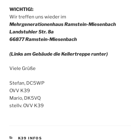
WICHTIG!:
Wir treffen uns wieder im
Mehrgenerationenhaus Ramstein-Miesenbach
Landstuhler Str. 8a
66877 Ramstein-Miesenbach
(Links am Gebäude die Kellertreppe runter)
Viele Grüße
Stefan, DC5WP
OVV K39
Mario, DK5VQ
stellv. OVV K39
KATEGORIEN
K39 INFOS